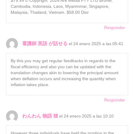
$79.99 © Copyright 2024 Are Media PTY LTD Brunei,
Cambodia, Indonesia, Laos, Myanmmar, Singapore,
Malaysia, Thailand, Vietnam. $58.00 Dior
Responder
看護師 英語 が話せる
el 24 enero 2025 a las 05:41
By this you may get regular feedbacks in regards to the
fiscal efficiency and also you can be updated with the
translation changes akin to lowering the principal amount
when deflation occurs and increasing the quantity when
inflation takes place.
Responder
わんわん 物語 猫
el 24 enero 2025 a las 10:10
However three individuals have held the position in the