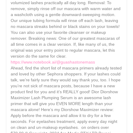
volumized lashes practically all day long. Removal: To
remove, simply rinse off our mascara with warm water and
a washcloth using a gentle downward-sweeping motion.
Our unique tubing formula will rinse off each lash, leaving
no mascara streaks behind or black stains on your towels!
You can also use your favorite cleanser or makeup
remover. Breaking news: One of our greatest mascaras of
all time comes in a clear version. If, like many of us, the
original was your entry point to regular mascara, let this
version do the same for clear.
https://www.notebook.ai/@guashastonemass
Ahead, find the short list of mascara primers already tested
and loved by other Sephora shoppers. If your lashes could
talk, we’re fairly sure they would say thank you, too. I hope
you’re not sick of mascara posts, because I have a new
product find for you and it’s REALLY good! Dior Diorshow
Maximizer Lash Plumping Serum is an awesome lash
primer that will give you EVEN MORE length than your
mascara alone! Here’s my Diorshow Maximizer review:
Apply before the mascara and allow it to dry for a few
seconds. For eyelashes treatment, apply every day night
on clean and un-makeup eyelashes. on orders over