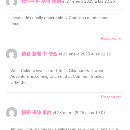
物理学科 就職 金融
el 27 enero 2025 a las 23:26
It was additionally obtainable in Catalinas at additional
price.
Responder
債務 整理 中 借金
el 28 enero 2025 a las 11:16
Wolf, Colin. «‘Invoice and Ted’s Glorious Halloween
Adventure’ is coming to an end at Common Studios
Orlando».
Responder
損害 保険 事故
el 28 enero 2025 a las 19:07
Among linguists this is usually taken as a joke, in fact since