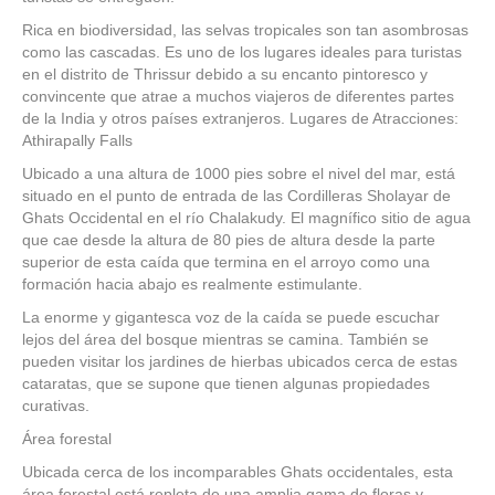
Rica en biodiversidad, las selvas tropicales son tan asombrosas
como las cascadas. Es uno de los lugares ideales para turistas
en el distrito de Thrissur debido a su encanto pintoresco y
convincente que atrae a muchos viajeros de diferentes partes
de la India y otros países extranjeros. Lugares de Atracciones:
Athirapally Falls
Ubicado a una altura de 1000 pies sobre el nivel del mar, está
situado en el punto de entrada de las Cordilleras Sholayar de
Ghats Occidental en el río Chalakudy. El magnífico sitio de agua
que cae desde la altura de 80 pies de altura desde la parte
superior de esta caída que termina en el arroyo como una
formación hacia abajo es realmente estimulante.
La enorme y gigantesca voz de la caída se puede escuchar
lejos del área del bosque mientras se camina. También se
pueden visitar los jardines de hierbas ubicados cerca de estas
cataratas, que se supone que tienen algunas propiedades
curativas.
Área forestal
Ubicada cerca de los incomparables Ghats occidentales, esta
área forestal está repleta de una amplia gama de floras y