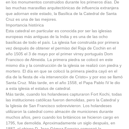
en los monumentos construidos durante los primeros días. De
las muchas maravillas arquitectónicas de influencia extranjera
que adornan este estado, la Basílica de la Catedral de Santa
Cruz es una de las mejores.
Importancia histórica
Esta catedral en particular es conocida por ser las iglesias
europeas más antiguas de la India y es una de las ocho
basílicas de todo el país. La iglesia fue construida por primera
vez después de obtener el permiso del Raja de Cochin en el
año 1505 el 3 de mayo por el primer virrey portugués Dom
Francisco de Almeida. La primera piedra se colocó en este
mismo día y la construcción de la iglesia se realizó con piedra y
mortero. El día en que se colocó la primera piedra cayó en el
día de la fiesta de «la intervención de Cristo» y por eso se llamó
Santa Cruz. Más tarde, en el año 1558, el Papa Pablo IV le dio
a esta iglesia el estatus de catedral.
Más tarde, cuando los holandeses capturaron Fort Kochi, todas
las instituciones católicas fueron demolidas, pero la Catedral y
la Iglesia de San Francisco sobrevivieron. Los holandeses
utilizaron la catedral como almacén de municiones durante
muchos años, pero cuando los británicos se hicieron cargo en
1795, fue demolida. Aproximadamente un siglo después, en
1887, el obispo D. Joao Gómez Ferreira comenzó la